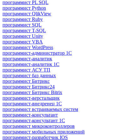
программист PL SQL
программист Python
программист QlikView
программист Ruby
программист SQL
программист T-SQL
программист Unity
программист VBA
программист WordPress
программист-администратор 1С
программист-аналитик
программист-аналитик 1С
программист АСУ ТП
программист баз данных
программист Битрикс
программист Битрикс24
программист Битрикс Bitrix
программист-верстальщик
программист-внедренец 1С
программист встраиваемых систем
программист-консультант
программист-консультант 1C
программист микроконтроллеров
программист мобильных приложений
программист-разработчик IOS