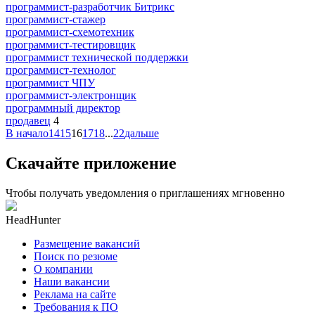
программист-разработчик Битрикс
программист-стажер
программист-схемотехник
программист-тестировщик
программист технической поддержки
программист-технолог
программист ЧПУ
программист-электронщик
программный директор
продавец
4
В начало
14
15
16
17
18
...
22
дальше
Скачайте приложение
Чтобы получать уведомления о приглашениях мгновенно
HeadHunter
Размещение вакансий
Поиск по резюме
О компании
Наши вакансии
Реклама на сайте
Требования к ПО