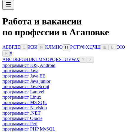
Работа и вакансии
по профессии в Агаповке
А
Б
В
Г
Д
Е
Ж
З
И
К
Л
М
Н
О
Р
С
Т
У
Ф
Х
Ц
Ч
Ш
Э
Ю
Ё
Й
П
Щ
Ы
#
Я
A
B
C
D
E
F
G
H
I
J
K
L
M
N
O
P
Q
R
S
T
U
V
W
X
Y
Z
программист IOS, Android
программист Java
программист Java EE
программист Java junior
программист JavaScript
программист Laravel
программист Linux
программист MS SQL
программист Navision
программист .NET
программист Oracle
программист Perl
программист PHP MySQL