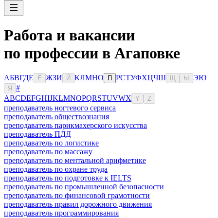
Работа и вакансии
по профессии в Агаповке
А
Б
В
Г
Д
Е
Ж
З
И
К
Л
М
Н
О
Р
С
Т
У
Ф
Х
Ц
Ч
Ш
Э
Ю
Ё
Й
П
Щ
Ы
#
Я
A
B
C
D
E
F
G
H
I
J
K
L
M
N
O
P
Q
R
S
T
U
V
W
X
Y
Z
преподаватель ногтевого сервиса
преподаватель обществознания
преподаватель парикмахерского искусства
преподаватель ПДД
преподаватель по логистике
преподаватель по массажу
преподаватель по ментальной арифметике
преподаватель по охране труда
преподаватель по подготовке к IELTS
преподаватель по промышленной безопасности
преподаватель по финансовой грамотности
преподаватель правил дорожного движения
преподаватель программирования