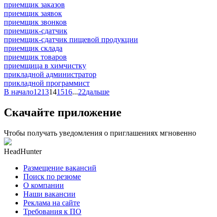
приемщик заказов
приемщик заявок
приемщик звонков
приемщик-сдатчик
приемщик-сдатчик пищевой продукции
приемщик склада
приемщик товаров
приемщица в химчистку
прикладной администратор
прикладной программист
В начало
12
13
14
15
16
...
22
дальше
Скачайте приложение
Чтобы получать уведомления о приглашениях мгновенно
HeadHunter
Размещение вакансий
Поиск по резюме
О компании
Наши вакансии
Реклама на сайте
Требования к ПО