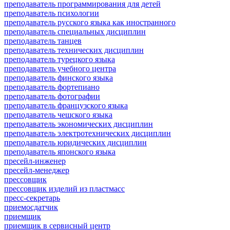
преподаватель программирования для детей
преподаватель психологии
преподаватель русского языка как иностранного
преподаватель специальных дисциплин
преподаватель танцев
преподаватель технических дисциплин
преподаватель турецкого языка
преподаватель учебного центра
преподаватель финского языка
преподаватель фортепиано
преподаватель фотографии
преподаватель французского языка
преподаватель чешского языка
преподаватель экономических дисциплин
преподаватель электротехнических дисциплин
преподаватель юридических дисциплин
преподаватель японского языка
пресейл-инженер
пресейл-менеджер
прессовщик
прессовщик изделий из пластмасс
пресс-секретарь
приемосдатчик
приемщик
приемщик в сервисный центр