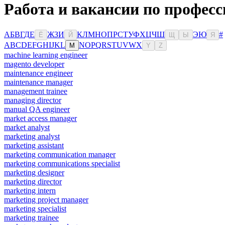
Работа и вакансии по професс
А
Б
В
Г
Д
Е
Ж
З
И
К
Л
М
Н
О
П
Р
С
Т
У
Ф
Х
Ц
Ч
Ш
Э
Ю
#
Ё
Й
Щ
Ы
Я
A
B
C
D
E
F
G
H
I
J
K
L
N
O
P
Q
R
S
T
U
V
W
X
M
Y
Z
machine learning engineer
magento developer
maintenance engineer
maintenance manager
management trainee
managing director
manual QA engineer
market access manager
market analyst
marketing analyst
marketing assistant
marketing communication manager
marketing communications specialist
marketing designer
marketing director
marketing intern
marketing project manager
marketing specialist
marketing trainee