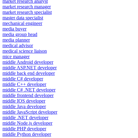
market research analyst
market research manager
market research specialist
master data specialist
mechanical engineer
media buyer
media group head
media planner
medical advisor
medical science liaison
mice manager
middle Android developer
middle ASP.NET developer
middle back end developer
middle C# developer
middle C++ developer
middle C# .NET developer
middle frontend developer
middle IOS developer
middle Java developer
middle JavaScript developer
middle .NET developer
middle Node.js developer
middle PHP developer
middle Python developer