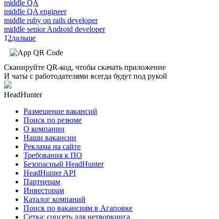
middle QA
middle QA engineer
middle ruby on rails developer
middle senior Android developer
1
2
дальше
Сканируйте QR-код, чтобы скачать приложение
И чаты с работодателями всегда будут под рукой
HeadHunter
Размещение вакансий
Поиск по резюме
О компании
Наши вакансии
Реклама на сайте
Требования к ПО
Безопасный HeadHunter
HeadHunter API
Партнерам
Инвесторам
Каталог компаний
Поиск по вакансиям в Агаповке
Сетка: соцсеть для нетворкинга