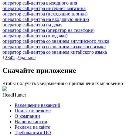
оператор call-центра выходного дня
оператор call-центра интернет-магазина
оператор call-центра (исходящие звонки)
оператор call-центра на входящую линию
оператор call-центра на дому
оператор call-центра (оператор на телефоне)
оператор call-центра (продажи)
оператор call-центра со знанием английского языка
оператор call-центра со знанием казахского языка
оператор call-центра со знанием китайского языка
1
2
3
4
5
...
9
дальше
Скачайте приложение
Чтобы получать уведомления о приглашениях мгновенно
HeadHunter
Размещение вакансий
Поиск по резюме
О компании
Наши вакансии
Реклама на сайте
Требования к ПО