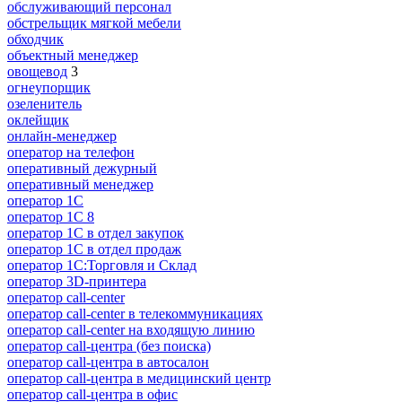
обслуживающий персонал
обстрельщик мягкой мебели
обходчик
объектный менеджер
овощевод
3
огнеупорщик
озеленитель
оклейщик
онлайн-менеджер
опeрaтoр нa тeлeфoн
оперативный дежурный
оперативный менеджер
оператор 1C
оператор 1С 8
оператор 1С в отдел закупок
оператор 1С в отдел продаж
оператор 1С:Торговля и Склад
оператор 3D-принтера
оператор call-center
оператор call-center в телекоммуникациях
оператор call-center на входящую линию
оператор call-центра (без поиска)
оператор call-центра в автосалон
оператор call-центра в медицинский центр
оператор call-центра в офис