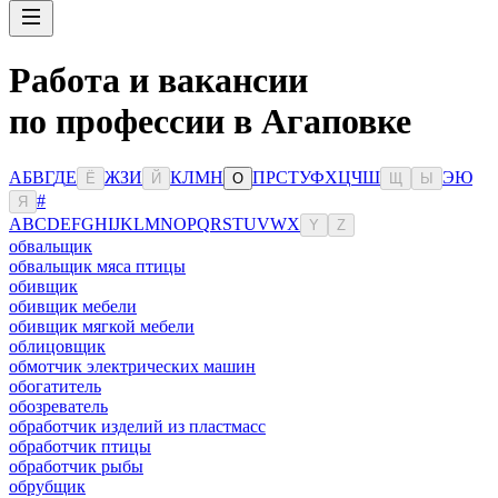
Работа и вакансии
по профессии в Агаповке
А
Б
В
Г
Д
Е
Ж
З
И
К
Л
М
Н
П
Р
С
Т
У
Ф
Х
Ц
Ч
Ш
Э
Ю
Ё
Й
О
Щ
Ы
#
Я
A
B
C
D
E
F
G
H
I
J
K
L
M
N
O
P
Q
R
S
T
U
V
W
X
Y
Z
обвальщик
обвальщик мяса птицы
обивщик
обивщик мебели
обивщик мягкой мебели
облицовщик
обмотчик электрических машин
обогатитель
обозреватель
обработчик изделий из пластмасс
обработчик птицы
обработчик рыбы
обрубщик