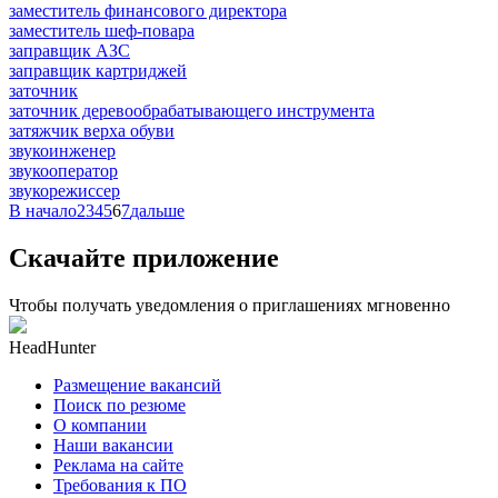
заместитель финансового директора
заместитель шеф-повара
заправщик АЗС
заправщик картриджей
заточник
заточник деревообрабатывающего инструмента
затяжчик верха обуви
звукоинженер
звукооператор
звукорежиссер
В начало
2
3
4
5
6
7
дальше
Скачайте приложение
Чтобы получать уведомления о приглашениях мгновенно
HeadHunter
Размещение вакансий
Поиск по резюме
О компании
Наши вакансии
Реклама на сайте
Требования к ПО