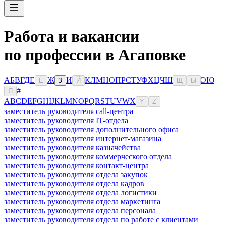
Работа и вакансии
по профессии в Агаповке
А
Б
В
Г
Д
Е
Ж
И
К
Л
М
Н
О
П
Р
С
Т
У
Ф
Х
Ц
Ч
Ш
Э
Ю
Ё
З
Й
Щ
Ы
#
Я
A
B
C
D
E
F
G
H
I
J
K
L
M
N
O
P
Q
R
S
T
U
V
W
X
Y
Z
заместитель руководителя call-центра
заместитель руководителя IT-отдела
заместитель руководителя дополнительного офиса
заместитель руководителя интернет-магазина
заместитель руководителя казначейства
заместитель руководителя коммерческого отдела
заместитель руководителя контакт-центра
заместитель руководителя отдела закупок
заместитель руководителя отдела кадров
заместитель руководителя отдела логистики
заместитель руководителя отдела маркетинга
заместитель руководителя отдела персонала
заместитель руководителя отдела по работе с клиентами