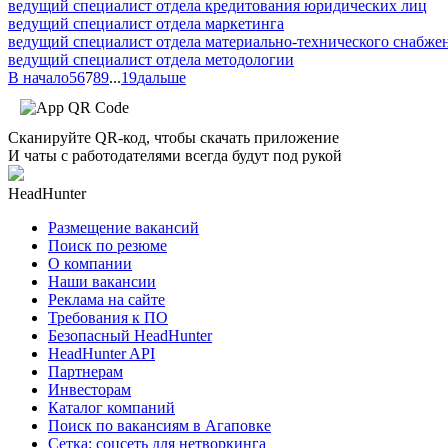
ведущий специалист отдела кредитования юридических лиц
ведущий специалист отдела маркетинга
ведущий специалист отдела материально-технического снабже
ведущий специалист отдела методологии
В начало
5
6
7
8
9
...
19
дальше
Сканируйте QR-код, чтобы скачать приложение
И чаты с работодателями всегда будут под рукой
HeadHunter
Размещение вакансий
Поиск по резюме
О компании
Наши вакансии
Реклама на сайте
Требования к ПО
Безопасный HeadHunter
HeadHunter API
Партнерам
Инвесторам
Каталог компаний
Поиск по вакансиям в Агаповке
Сетка: соцсеть для нетворкинга