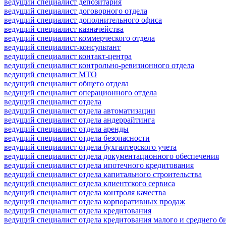
ведущий специалист депозитария
ведущий специалист договорного отдела
ведущий специалист дополнительного офиса
ведущий специалист казначейства
ведущий специалист коммерческого отдела
ведущий специалист-консультант
ведущий специалист контакт-центра
ведущий специалист контрольно-ревизионного отдела
ведущий специалист МТО
ведущий специалист общего отдела
ведущий специалист операционного отдела
ведущий специалист отдела
ведущий специалист отдела автоматизации
ведущий специалист отдела андеррайтинга
ведущий специалист отдела аренды
ведущий специалист отдела безопасности
ведущий специалист отдела бухгалтерского учета
ведущий специалист отдела документационного обеспечения
ведущий специалист отдела ипотечного кредитования
ведущий специалист отдела капитального строительства
ведущий специалист отдела клиентского сервиса
ведущий специалист отдела контроля качества
ведущий специалист отдела корпоративных продаж
ведущий специалист отдела кредитования
ведущий специалист отдела кредитования малого и среднего б