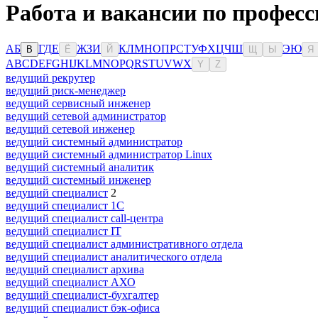
Работа и вакансии по професс
А
Б
Г
Д
Е
Ж
З
И
К
Л
М
Н
О
П
Р
С
Т
У
Ф
Х
Ц
Ч
Ш
Э
Ю
В
Ё
Й
Щ
Ы
Я
A
B
C
D
E
F
G
H
I
J
K
L
M
N
O
P
Q
R
S
T
U
V
W
X
Y
Z
ведущий рекрутер
ведущий риск-менеджер
ведущий сервисный инженер
ведущий сетевой администратор
ведущий сетевой инженер
ведущий системный администратор
ведущий системный администратор Linux
ведущий системный аналитик
ведущий системный инженер
ведущий специалист
2
ведущий специалист 1С
ведущий специалист call-центра
ведущий специалист IT
ведущий специалист административного отдела
ведущий специалист аналитического отдела
ведущий специалист архива
ведущий специалист АХО
ведущий специалист-бухгалтер
ведущий специалист бэк-офиса