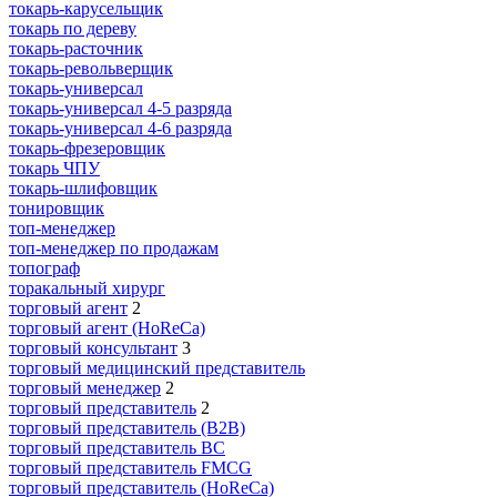
токарь-карусельщик
токарь по дереву
токарь-расточник
токарь-револьверщик
токарь-универсал
токарь-универсал 4-5 разряда
токарь-универсал 4-6 разряда
токарь-фрезеровщик
токарь ЧПУ
токарь-шлифовщик
тонировщик
топ-менеджер
топ-менеджер по продажам
топограф
торакальный хирург
торговый агент
2
торговый агент (HoReCa)
торговый консультант
3
торговый медицинский представитель
торговый менеджер
2
торговый представитель
2
торговый представитель (B2B)
торговый представитель BC
торговый представитель FMCG
торговый представитель (HoReCa)