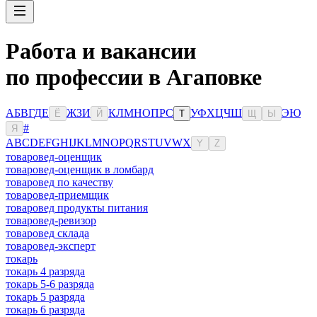
Работа и вакансии
по профессии в Агаповке
А
Б
В
Г
Д
Е
Ж
З
И
К
Л
М
Н
О
П
Р
С
У
Ф
Х
Ц
Ч
Ш
Э
Ю
Ё
Й
Т
Щ
Ы
#
Я
A
B
C
D
E
F
G
H
I
J
K
L
M
N
O
P
Q
R
S
T
U
V
W
X
Y
Z
товаровед-оценщик
товаровед-оценщик в ломбард
товаровед по качеству
товаровед-приемщик
товаровед продукты питания
товаровед-ревизор
товаровед склада
товаровед-эксперт
токарь
токарь 4 разряда
токарь 5-6 разряда
токарь 5 разряда
токарь 6 разряда