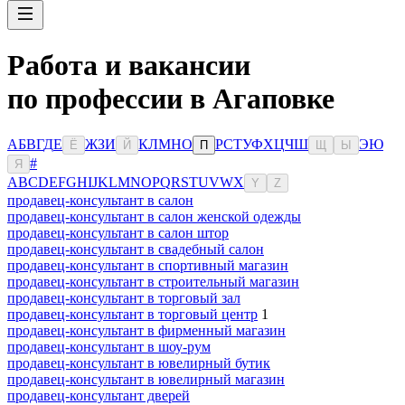
Работа и вакансии
по профессии в Агаповке
А
Б
В
Г
Д
Е
Ж
З
И
К
Л
М
Н
О
Р
С
Т
У
Ф
Х
Ц
Ч
Ш
Э
Ю
Ё
Й
П
Щ
Ы
#
Я
A
B
C
D
E
F
G
H
I
J
K
L
M
N
O
P
Q
R
S
T
U
V
W
X
Y
Z
продавец-консультант в салон
продавец-консультант в салон женской одежды
продавец-консультант в салон штор
продавец-консультант в свадебный салон
продавец-консультант в спортивный магазин
продавец-консультант в строительный магазин
продавец-консультант в торговый зал
продавец-консультант в торговый центр
1
продавец-консультант в фирменный магазин
продавец-консультант в шоу-рум
продавец-консультант в ювелирный бутик
продавец-консультант в ювелирный магазин
продавец-консультант дверей