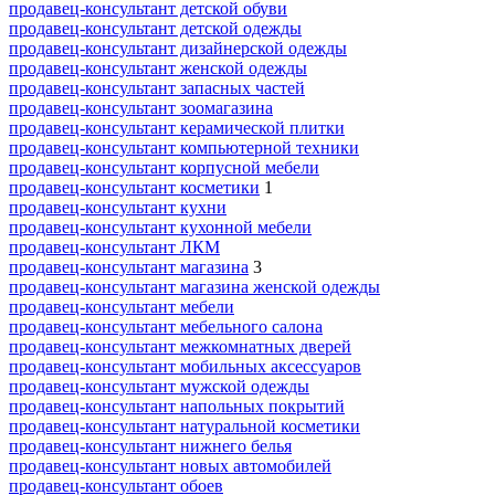
продавец-консультант детской обуви
продавец-консультант детской одежды
продавец-консультант дизайнерской одежды
продавец-консультант женской одежды
продавец-консультант запасных частей
продавец-консультант зоомагазина
продавец-консультант керамической плитки
продавец-консультант компьютерной техники
продавец-консультант корпусной мебели
продавец-консультант косметики
1
продавец-консультант кухни
продавец-консультант кухонной мебели
продавец-консультант ЛКМ
продавец-консультант магазина
3
продавец-консультант магазина женской одежды
продавец-консультант мебели
продавец-консультант мебельного салона
продавец-консультант межкомнатных дверей
продавец-консультант мобильных аксессуаров
продавец-консультант мужской одежды
продавец-консультант напольных покрытий
продавец-консультант натуральной косметики
продавец-консультант нижнего белья
продавец-консультант новых автомобилей
продавец-консультант обоев