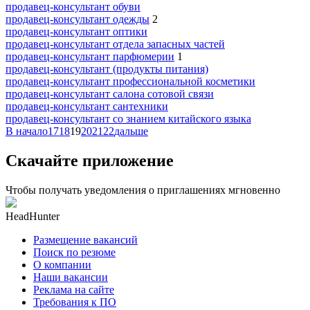
продавец-консультант обуви
продавец-консультант одежды
2
продавец-консультант оптики
продавец-консультант отдела запасных частей
продавец-консультант парфюмерии
1
продавец-консультант (продукты питания)
продавец-консультант профессиональной косметики
продавец-консультант салона сотовой связи
продавец-консультант сантехники
продавец-консультант со знанием китайского языка
В начало
17
18
19
20
21
22
дальше
Скачайте приложение
Чтобы получать уведомления о приглашениях мгновенно
HeadHunter
Размещение вакансий
Поиск по резюме
О компании
Наши вакансии
Реклама на сайте
Требования к ПО