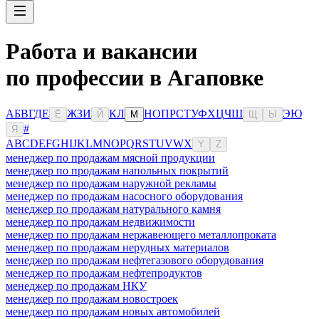
Работа и вакансии
по профессии в Агаповке
А
Б
В
Г
Д
Е
Ж
З
И
К
Л
Н
О
П
Р
С
Т
У
Ф
Х
Ц
Ч
Ш
Э
Ю
Ё
Й
М
Щ
Ы
#
Я
A
B
C
D
E
F
G
H
I
J
K
L
M
N
O
P
Q
R
S
T
U
V
W
X
Y
Z
менеджер по продажам мясной продукции
менеджер по продажам напольных покрытий
менеджер по продажам наружной рекламы
менеджер по продажам насосного оборудования
менеджер по продажам натурального камня
менеджер по продажам недвижимости
менеджер по продажам нержавеющего металлопроката
менеджер по продажам нерудных материалов
менеджер по продажам нефтегазового оборудования
менеджер по продажам нефтепродуктов
менеджер по продажам НКУ
менеджер по продажам новостроек
менеджер по продажам новых автомобилей