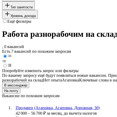
Тип занятости
Уровень дохода
Ещё фильтры
Работа разнорабочим на склад
, 0 вакансий
Есть 7 вакансий по похожим запросам
Попробуйте изменить запрос или фильтры
По вашему запросу ещё будут появляться новые вакансии. При
разнорабочий на склад
Нет опыта
Агаповка
Ключевые слова в на
В мессенджер
На почту
Вакансии по похожим запросам
Продавец (Агаповка, Агаповка, Дорожная, 30)
42 000
–
56 700
₽
за месяц,
до вычета налогов