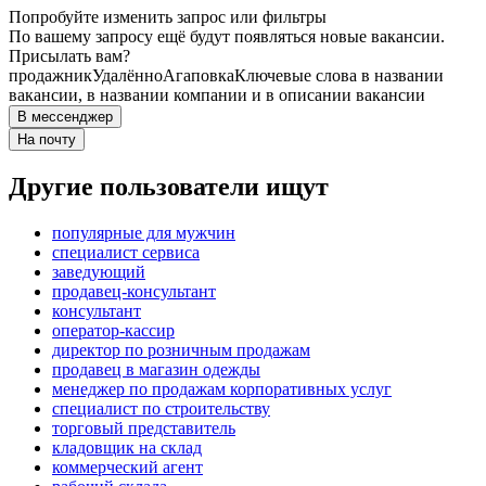
Попробуйте изменить запрос или фильтры
По вашему запросу ещё будут появляться новые вакансии.
Присылать вам?
продажник
Удалённо
Агаповка
Ключевые слова в названии
вакансии, в названии компании и в описании вакансии
В мессенджер
На почту
Другие пользователи ищут
популярные для мужчин
специалист сервиса
заведующий
продавец-консультант
консультант
оператор-кассир
директор по розничным продажам
продавец в магазин одежды
менеджер по продажам корпоративных услуг
специалист по строительству
торговый представитель
кладовщик на склад
коммерческий агент