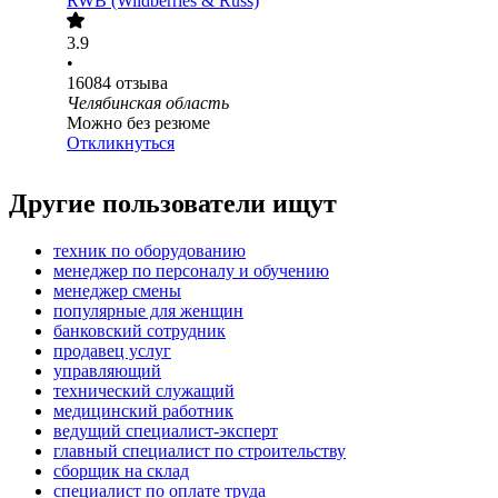
RWB (Wildberries & Russ)
3.9
•
16084
отзыва
Челябинская область
Можно без резюме
Откликнуться
Другие пользователи ищут
техник по оборудованию
менеджер по персоналу и обучению
менеджер смены
популярные для женщин
банковский сотрудник
продавец услуг
управляющий
технический служащий
медицинский работник
ведущий специалист-эксперт
главный специалист по строительству
сборщик на склад
специалист по оплате труда