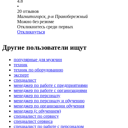
4.8
•
20
отзывов
Магнитогорск, р-н Правобережный
Можно без резюме
Откликнитесь среди первых
Откликнуться
Другие пользователи ищут
популярные для мужчин
техник
техник по оборудованию
эксперт
специалист
менеджер по работе с предприятиями
менеджер по работе с организациями
менеджер по персоналу
менеджер по персоналу и обучению
менеджер по организации обучения
менеджер (с обучением)
специалист по сервису
специалист сервиса
специалист по работе с персоналом