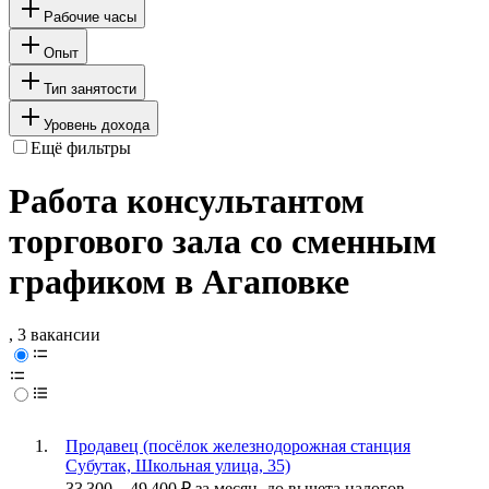
Рабочие часы
Опыт
Тип занятости
Уровень дохода
Ещё фильтры
Работа консультантом
торгового зала со сменным
графиком в Агаповке
, 3 вакансии
Продавец (посёлок железнодорожная станция
Субутак, Школьная улица, 35)
33 300
–
49 400
₽
за месяц,
до вычета налогов