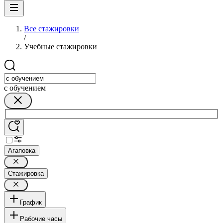
Все стажировки
/
Учебные стажировки
с обучением
Агаповка
Стажировка
График
Рабочие часы