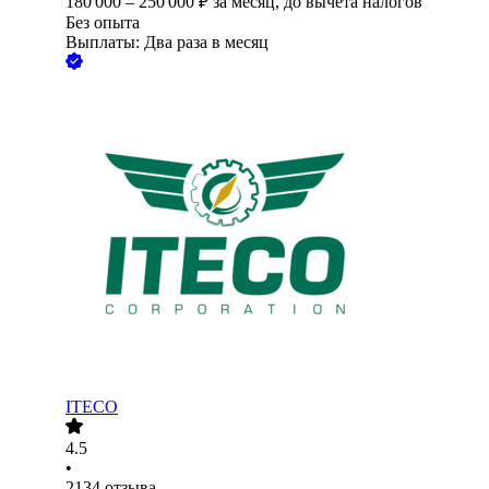
180 000
–
250 000
₽
за месяц,
до вычета налогов
Без опыта
Выплаты: Два раза в месяц
ITECO
4.5
•
2134
отзыва