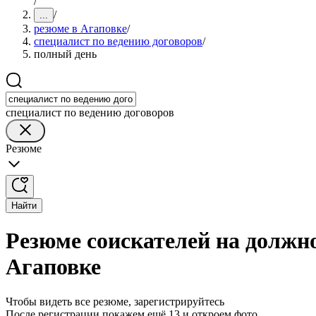
/
/
...
резюме в Агаповке
/
специалист по ведению договоров
/
полный день
специалист по ведению договоров
Резюме
Найти
Резюме соискателей на должно
Агаповке
Чтобы видеть все резюме, зарегистрируйтесь
После регистрации покажем ещё 13 и откроем фото