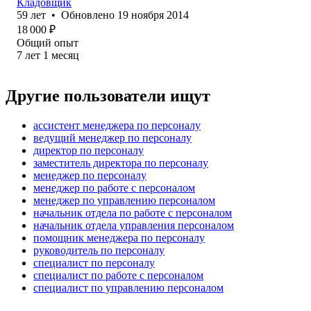
Кладовщик
59
лет
•
Обновлено
19 ноября 2014
18 000
₽
Общий опыт
7
лет
1
месяц
Другие пользователи ищут
ассистент менеджера по персоналу
ведущий менеджер по персоналу
директор по персоналу
заместитель директора по персоналу
менеджер по персоналу
менеджер по работе с персоналом
менеджер по управлению персоналом
начальник отдела по работе с персоналом
начальник отдела управления персоналом
помощник менеджера по персоналу
руководитель по персоналу
специалист по персоналу
специалист по работе с персоналом
специалист по управлению персоналом