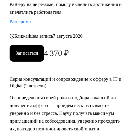
Разберу ваше резюме, помогу выделить достижения и
резюме, знаю, как подготовить к переходу в IT и Digital
впечатлить работодателя
или управленческую роль;
Развернуть
• Жил 2 года в Финляндии, вернулся в Россию; владею
английским, помогаю строить карьеру за рубежом.
Ближайшая запись
7 августа 2026
С чем помогу:
4 370
₽
Записаться
• Составить по-настоящему эффективное резюме;
• Подготовиться к интервью;
• Начать карьеру или сменить профессию — даже без
опыта;
Серия консультаций и сопровождение к офферу в IT и
• Узнать, как попасть в ТОП компанию и расти в ней;
Digital (2 встречи)
• Составить индивидуальный план развития;
От определения своей роли и подбора вакансий до
• Узнать, как договариваться о повышении зарплаты;
получения оффера — пройдём весь путь вместе
• Начать управлять процессами, проектами и
уверенно и без стресса. Научу получать максимум
сотрудниками.
приглашений на собеседования, уверенно проходить
их, выгодно позиционировать свой опыт и
Кому могу помочь: