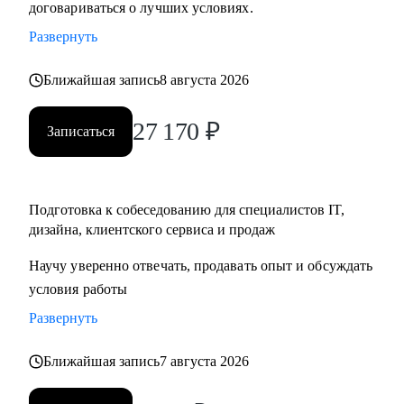
договариваться о лучших условиях.
• Тем, кто хочет начать карьеру в IT и Digital или
Развернуть
клиентском сервисе и продажах;
• Тем, у кого уже есть опыт, но кто хочет быстро расти в IT
Ближайшая запись
8 августа 2026
и Digital или клиентском сервисе и продажах;
27 170
₽
Записаться
Подготовка к собеседованию для специалистов IT,
дизайна, клиентского сервиса и продаж
Научу уверенно отвечать, продавать опыт и обсуждать
условия работы
Развернуть
Ближайшая запись
7 августа 2026