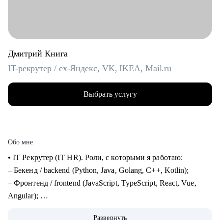
Дмитрий Книга
IT-рекрутер / ex-Яндекс, VK, IKEA, Mail.ru
Выбрать услугу
Обо мне
• IT Рекрутер (IT HR). Роли, с которыми я работаю:
– Бекенд / backend (Python, Java, Golang, C++, Kotlin);
– Фронтенд / frontend (JavaScript, TypeScript, React, Vue,
Angular);
– Фуллстек / fullstack (React, Node.js, Python, PostgreSQL,
Развернуть