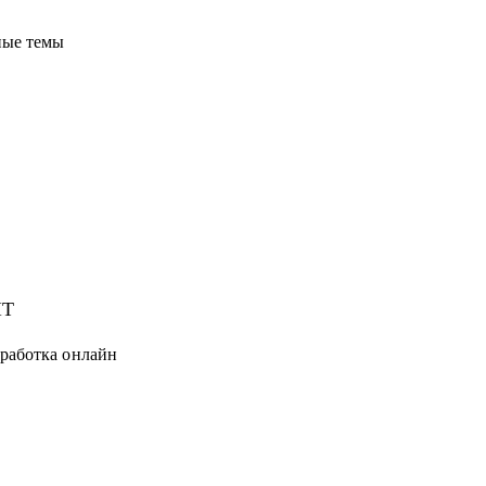
ные темы
IT
тработка онлайн