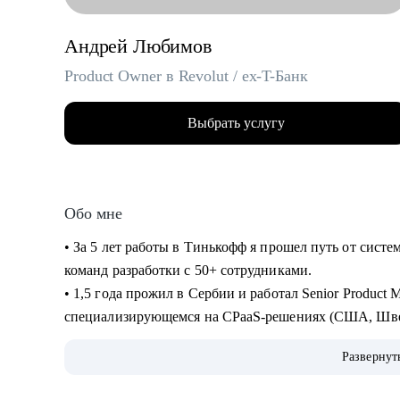
Андрей Любимов
Product Owner в Revolut / ex-T-Банк
Выбрать услугу
Обо мне
• За 5 лет работы в Тинькофф я прошел путь от систе
команд разработки с 50+ сотрудниками.
• 1,5 года прожил в Сербии и работал Senior Product
специализирующемся на CPaaS-решениях (США, Шве
• Жил в Дубае, переехал в Барселону и работаю Senior
Развернут
• Провел 200+ консультаций (мои менти смогли релоц
на выбранные позиции, почувствовать уверенность в