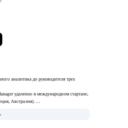
много аналитика до руководителя трех
 Manager удаленно в международном стартапе,
ция, Австралия).
 Product Owner в Revolut.
ь
ироваться в Европу, пройти собеседования
 своих силах).