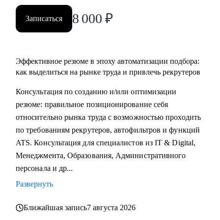
Практикум, QA Guru) и высшего образования (Сколтех).
8 000
₽
• Регулярно прохожу обучение на коротких курсах, чтобы
Записаться
глубже разбираться в профессиях, по которым
консультирую.
Эффективное резюме в эпоху автоматизации подбора:
Как я работаю:
как выделиться на рынке труда и привлечь рекрутеров
• разрабатываю индивидуальную стратегию под каждого
Консультация по созданию и/или оптимизации
клиента,
резюме: правильное позиционирование себя
• помогаю выделиться на рынке труда и укрепить личный
относительно рынка труда с возможностью проходить
бренд,
по требованиям рекрутеров, автофильтров и функций
• рассказываю про эффективный нетворкинг и
ATS. Консультация для специалистов из IT & Digital,
нетривиальные лайфхаки по поиску работы,
Менеджмента, Образования, Административного
• приношу инсайты из рынка труда и новости внутри
персонала и др...
крупных компаний.
Развернуть
Ближайшая запись
7 августа 2026