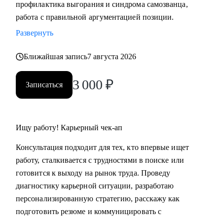
профилактика выгорания и синдрома самозванца,
• Подготовка к собеседованию (скрининг с HR, финальное
работа с правильной аргументацией позиции.
с руководителем, опционально - подготовиться к
Развернуть
техническому собеседованию).
• Зарплатные переговоры (повышение или переговоры на
Ближайшая запись
7 августа 2026
собеседовании).
• Прокачка ценности сотрудника на текущем месте (как
3 000
₽
Записаться
сделать так, чтобы руководитель заметил и наконец начал
выделять среди команды, повышать и тд.)
Кому могу помочь:
Ищу работу! Карьерный чек-ап
• Студентам бакалавриата/магистратуры/аспирантуры
Консультация подходит для тех, кто впервые ищет
технических направлений;
работу, сталкивается с трудностями в поиске или
• Учащимся на онлайн-курсах для переквалификации (IT,
готовится к выходу на рынок труда. Проведу
Digital, Образование);
диагностику карьерной ситуации, разработаю
• Junior/Middle/Senior-специалистам;
персонализированную стратегию, расскажу как
• Middle и C-level менеджерам.
подготовить резюме и коммуницировать с