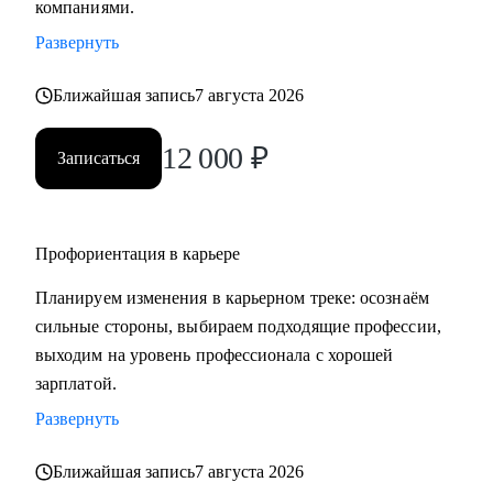
компаниями.
• Основные направления:
Развернуть
- IT (разработка, тестирование, администрирование,
информационная безопасность),
Ближайшая запись
7 августа 2026
- DataScience и аналитика, Машинное обучение и
Компьютерное зрение,
12 000
₽
Записаться
- Digital (маркетологи, дизайнеры, исследователи,
редакторы, smm)
- Education Tech (Педагогические дизайнеры, методологи)
- Managment (Project, Product, Operations, Middle & C-level)
Профориентация в карьере
Планируем изменения в карьерном треке: осознаём
Про мой опыт:
сильные стороны, выбираем подходящие профессии,
• Преодолела свой личный стеклянный потолок и стала
выходим на уровень профессионала с хорошей
Операционным директором после годового перерыва от
зарплатой.
full-time занятости.
• Трижды проходила переквалификацию, имею высшее
Развернуть
медицинское образование, опыт в сфере информационной
Ближайшая запись
7 августа 2026
безопасности (Wallarm), Edtech (Geekbrains, Яндекс