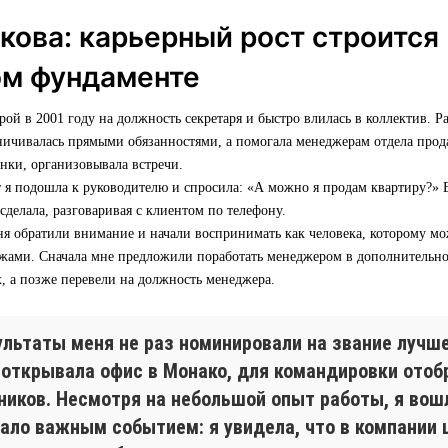
кова: карьерный рост строится
ом фундаменте
ой в 2001 году на должность секретаря и быстро влилась в коллектив. Ра
ничивалась прямыми обязанностями, а помогала менеджерам отдела прод
онки, организовывала встречи.
 я подошла к руководителю и спросила: «А можно я продам квартиру?» В
 сделала, разговаривая с клиентом по телефону.
ня обратили внимание и начали воспринимать как человека, которому мо
ажами. Сначала мне предложили поработать менеджером в дополнительн
, а позже перевели на должность менеджера.
ультаты меня не раз номинировали на звание лучш
 открывала офис в Монако, для командировки отоб
иков. Несмотря на небольшой опыт работы, я вошл
ало важным событием: я увидела, что в компании 