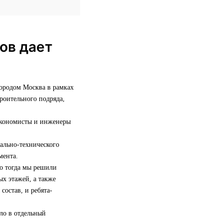
ов дает
городом Москва в рамках
роительного подряда,
 экономисты и инженеры
иально-технического
мента.
но тогда мы решили
х этажей, а также
состав, и ребята-
сло в отдельный