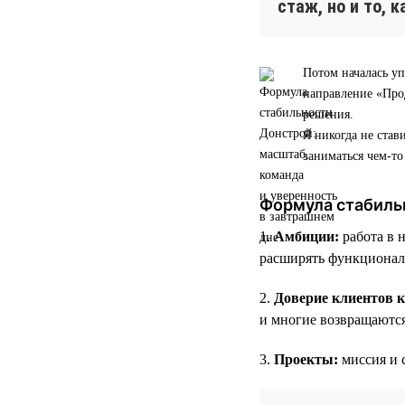
стаж, но и то, 
Потом началась уп
направление «Прод
решения.
Я никогда не став
заниматься чем-т
Формула стабиль
1.
Амбиции:
работа в 
расширять функционал
2.
Доверие клиентов 
и многие возвращаютс
3.
Проекты:
миссия и 