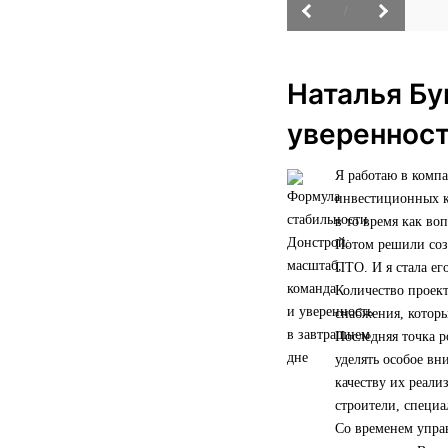
/
Наталья Бу
уверенност
Я работаю в комп
инвестиционных ко
в то время как во
Потом решили созд
ПТО. И я стала ег
Количество проект
снабжения, которы
Последняя точка р
уделять особое вн
качеству их реали
строители, специ
Со временем управ