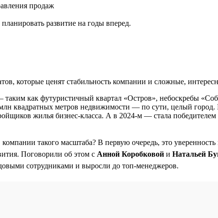
равления продаж
планировать развитие на годы вперед.
ов, которые ценят стабильность компании и сложные, интересн
— таким как футуристичный квартал «Остров», небоскребы «Со
,5 млн квадратных метров недвижимости — по сути, целый город. 
ройщиков жилья бизнес-класса. А в 2024-м — стала победителе
в компании такого масштаба? В первую очередь, это уверенность
вития. Поговорили об этом с
Анной Коробковой
и
Натальей Бу
довыми сотрудниками и выросли до топ-менеджеров.