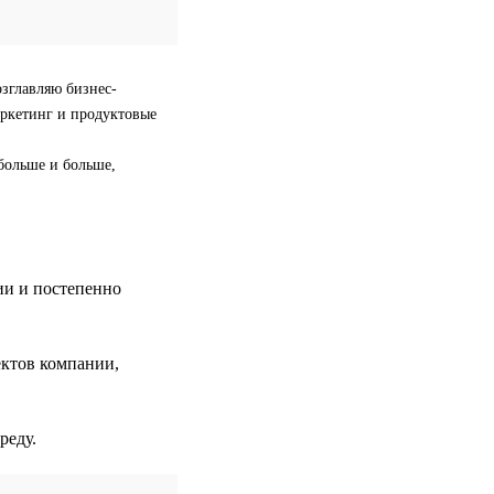
озглавляю бизнес-
аркетинг и продуктовые
больше и больше,
ии и постепенно
ектов компании,
реду.