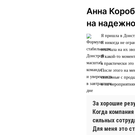
Анна Короб
на надежн
Я пришла в Донстр
Я никогда не огра
отвечала на их зв
В какой-то момент
я практически это
После этого на ме
связанные с прод
и на мероприятиях
За хорошие рез
Когда компания
сильных сотрудн
Для меня это ст