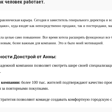
как человек работает.
равленческая карьера. Сегодня я заместитель генерального директора и в
ажи», куда входят как непосредственно продажи, так и постпродажи, м
ила целью само повышение. Все время хотела расширять функционал все 
о новым, более важным для компании. Это и было моей мотивацией.
ности Донстрой от Анны:
надежной компании позволяет смотреть шире своей специализац
.
к компании:
более 100 тыс. жителей подтверждают качество про
я за повторными покупками.
стратегия позволяют команде создавать комфортную городскую с