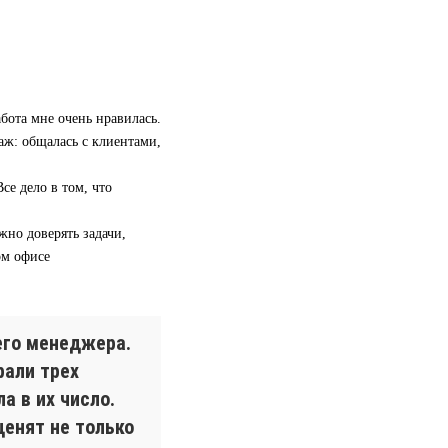
бота мне очень нравилась.
аж: общалась с клиентами,
се дело в том, что
жно доверять задачи,
ом офисе
его менеджера.
рали трех
а в их число.
ценят не только