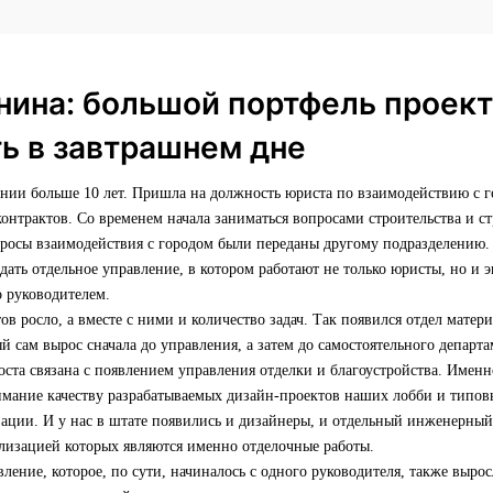
нина: большой портфель проект
ь в завтрашнем дне
ании больше 10 лет. Пришла на должность юриста по взаимодействию с 
нтрактов. Со временем начала заниматься вопросами строительства и ст
просы взаимодействия с городом были переданы другому подразделению.
ать отдельное управление, в котором работают не только юристы, но и
о руководителем.
ов росло, а вместе с ними и количество задач. Так появился отдел матер
й сам вырос сначала до управления, а затем до самостоятельного департа
оста связана с появлением управления отделки и благоустройства. Имен
имание качеству разрабатываемых дизайн-проектов наших лобби и типовы
зации. И у нас в штате появились и дизайнеры, и отдельный инженерный 
ализацией которых являются именно отделочные работы.
ление, которое, по сути, начиналось с одного руководителя, также выро