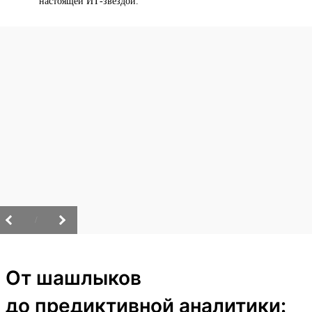
настоящей ИТ-звездой.
/
От шашлыков
до предиктивной аналитики: