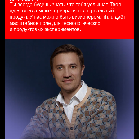
HeadHunter::Коммерческий департамент
100000 - 137000 ₽
29 июл. 2026
Ты всегда будешь знать, что тебя услышат.
Твоя
сегодня
Ярославль
450000 ₽
идея всегда может превратиться в реальный
150000 ₽
Москва
продукт.
У нас можно быть визионером. hh.ru даёт
Санкт-Петербург
масштабное поле для технологических
Менеджер по продажам B2B (сегмент SMB)
и продуктовых экспериментов.
HeadHunter::Телефонные продажи
Тренер по развитию компетенций продаж
8 авг. 2026
HeadHunter::Коммерческий департамент
97000 - 161000 ₽
20 июл. 2026
Ярославль
з/п не указана
Ярославль