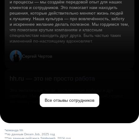
и процессы — мы создаём передовой опыт для наших
клиентов и сотрудников. Это помогает нам находить
решения, которые действительно меняют жизнь людей
к лучшему. Наша культура — про вовлечённость, заботу
и искреннее желание делать полезное. Мы гордимся тем,
что помогаем крутым компаниям и классным
специалистам находить друг друга. Быть частью таких
изменений по‑настоящему вдохновляет.
Сергей Чертов
hh.ru — это не просто работа
Это эмпатичные люди, заслуженные победы и дух
свободы. Мы помогаем миру и создаём лучший сервис
Все отзывы сотрудников
по поиску работы в стране.
Ольга Емельянова
*команда hh
**по данным Dream Job, 2025 год
***по данным рейтинга Similarweb, 2024 год