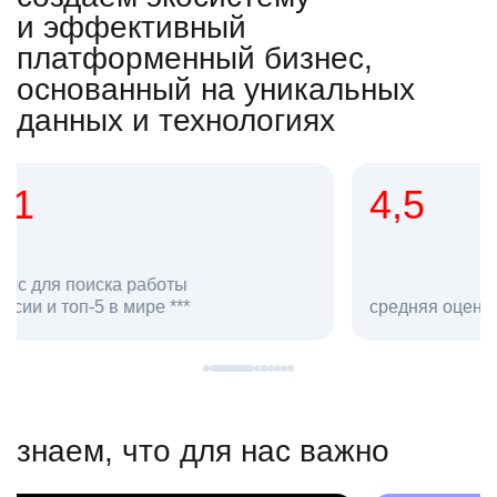
и эффективный
платформенный бизнес,
основанный на уникальных
данных и технологиях
4,5
20
сотруд
средняя оценка hh.ru как работодателя **
в hh.ru
знаем, что для нас важно