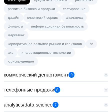
все отделы
продукты и проекты
разработка
развитие бизнеса и продажи
тестирование
дизайн
клиентский сервис
аналитика
финансы
информационная безопасность
маркетинг
корпоративное развитие рынков и капиталов
hr
axo
информационные технологии
юриспруденция
коммерческий департамент
9
Старший аналитик клиентской эффективности
телефонные продажи
8
HeadHunter::Коммерческий департамент
3 авг. 2026
Менеджер по продажам в сегменте среднего и крупного
analytics/data science
з/п не указана
7
бизнеса
Москва