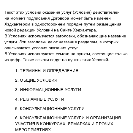
Текст этих условий оказания услуг (Условия) действителен
на момент подписания Договора может быть изменен
Хэдхантером в одностороннем порядке путем размещения
новой редакции Условий на Сайте Хэдхантера.
В Условиях используются заголовки, обозначающие название
услуги. Эти заголовки дают названия разделам, в которых
описываются условия оказания услуг.
В Условиях используются ссылки на пункты, состоящие только
из цифр. Такие ссылки ведут на пункты этих Условий.
1. ТЕРМИНЫ И ОПРЕДЕЛЕНИЯ
2. ОБЩИЕ УСЛОВИЯ
3. ИНФОРМАЦИОННЫЕ УСЛУГИ
1.1. Хэдхантер, или
Хэдхантер, ООО
4. РЕКЛАМНЫЕ УСЛУГИ
HeadHunter, или
«Хэдхантер», ИНН
2.1. Типы и статусы регистрации
5. КОНСУЛЬТАЦИОННЫЕ УСЛУГИ
Исполнитель
7718620740, адрес:
Типы регистрации
3.1. Предоставление доступа к базе данных
2.2. Активация услуг
6. КОНСУЛЬТАЦИОННЫЕ УСЛУГИ И ОРГАНИЗАЦИЯ
125047, г. Москва,
резюме с предложениями Соискателей
Описание и активация
УЧАСТИЯ В КОНКУРСАХ, ЯРМАРКАХ И ПРОЧИХ
2.1.1. Заказчику может быть присвоен один
4.0. Общие условия оказания рекламных услуг
внутригородская
о трудоустройстве с возможностью просмотра
МЕРОПРИЯТИЯХ
из Типов регистраций.
территория
4.0.1. Хэдхантер оказывает Заказчику услугу