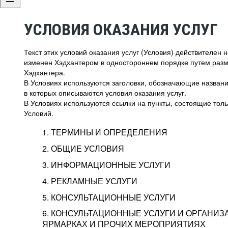
УСЛОВИЯ ОКАЗАНИЯ УСЛУГ
Текст этих условий оказания услуг (Условия) действителен
изменен Хэдхантером в одностороннем порядке путем раз
Хэдхантера.
В Условиях используются заголовки, обозначающие название
в которых описываются условия оказания услуг.
В Условиях используются ссылки на пункты, состоящие тольк
Условий.
1. ТЕРМИНЫ И ОПРЕДЕЛЕНИЯ
2. ОБЩИЕ УСЛОВИЯ
3. ИНФОРМАЦИОННЫЕ УСЛУГИ
1.1. Хэдхантер, или
Хэдхантер, ООО «Хэдх
4. РЕКЛАМНЫЕ УСЛУГИ
HeadHunter, или
г. Москва, внутригор
2.1. Типы и статусы регистрации
5. КОНСУЛЬТАЦИОННЫЕ УСЛУГИ
Исполнитель
Тверской,
2-я
Брестска
Типы регистрации
3.1. Предоставление доступа к базе данн
2.2. Активация услуг
6. КОНСУЛЬТАЦИОННЫЕ УСЛУГИ И ОРГАНИЗ
о трудоустройстве с возможностью просмо
Описание и активация
ЯРМАРКАХ И ПРОЧИХ МЕРОПРИЯТИЯХ
Хэдхантер — администра
2.1.1. Заказчику может быть присвоен один
4.0. Общие условия оказания рекламных ус