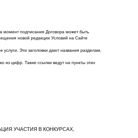
 на момент подписания Договора может быть
мещения новой редакции Условий на Сайте
 услуги. Эти заголовки дают названия разделам,
о из цифр. Такие ссылки ведут на пункты этих
антер», ИНН 7718620740, адрес: 125047,
одская территория Муниципальный округ
я улица, дом 48, помещ. 25
ых резюме с предложениями Соискателей
АЦИЯ УЧАСТИЯ В КОНКУРСАХ,
тра контактной информации Соискателя
тор сайтов: hh.ru, talantix.ru и других
 из Типов регистраций.
луг