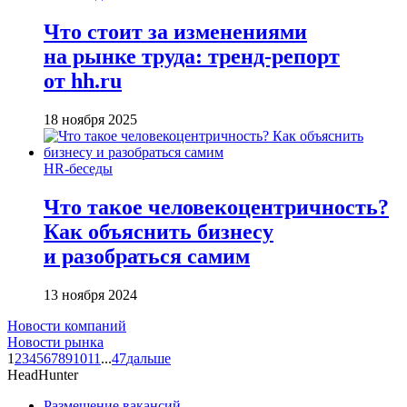
Что стоит за изменениями
на рынке труда: тренд-репорт
от hh.ru
18 ноября 2025
HR-беседы
Что такое человеко­центричность?
Как объяснить бизнесу
и разобраться самим
13 ноября 2024
Новости компаний
Новости рынка
1
2
3
4
5
6
7
8
9
10
11
...
47
дальше
HeadHunter
Размещение вакансий