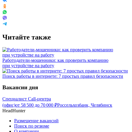
Читайте также
Работодатели-мошенники: как проверить компанию
при устройстве на работу
Поиск работы в интернете: 7 простых правил безопасности
Вакансии дня
Специалист Call-центра
(офис)
от
58 500
до
70 000
₽
Россельхозбанк, Челябинск
HeadHunter
Размещение вакансий
Поиск по резюме
О компании