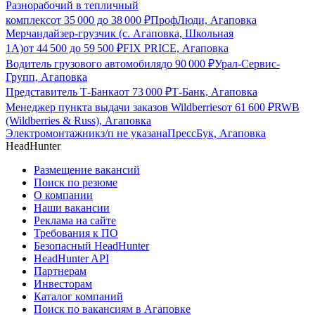
Разнорабочий в тепличный
комплекс
от
35 000
до
38 000
₽
ПрофЛюди, Агаповка
Мерчандайзер-грузчик (с. Агаповка, Школьная
1А)
от
44 500
до
59 500
₽
FIX PRICE, Агаповка
Водитель грузового автомобиля
до
90 000
₽
Урал-Сервис-
Групп, Агаповка
Представитель Т-Банка
от
73 000
₽
Т-Банк, Агаповка
Менеджер пункта выдачи заказов Wildberries
от
61 600
₽
RWB
(Wildberries & Russ), Агаповка
Электромонтажник
з/п не указана
ПрессБук, Агаповка
HeadHunter
Размещение вакансий
Поиск по резюме
О компании
Наши вакансии
Реклама на сайте
Требования к ПО
Безопасный HeadHunter
HeadHunter API
Партнерам
Инвесторам
Каталог компаний
Поиск по вакансиям в Агаповке