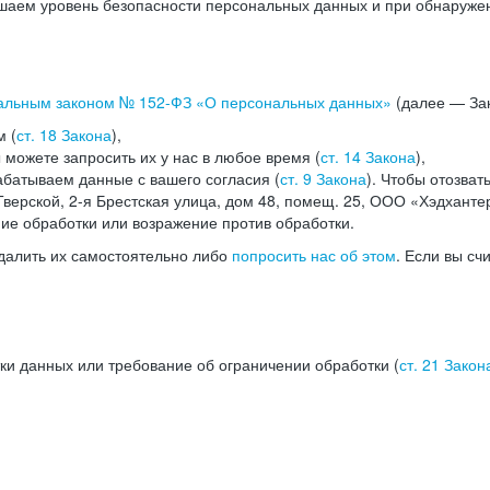
аем уровень безопасности персональных данных и при обнаружени
альным законом №
152-ФЗ
«О персональных данных»
(далее — Зак
м (
ст. 18 Закона
),
можете запросить их у нас в любое время (
ст. 14 Закона
),
абатываем данные с вашего согласия (
ст. 9 Закона
). Чтобы отозват
верской, 2-я Брестская улица, дом 48, помещ. 25, ООО «Хэдханте
ние обработки или возражение против обработки.
далить их самостоятельно либо
попросить нас об этом
. Если вы сч
ки данных или требование об ограничении обработки (
ст. 21 Закон