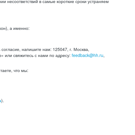
и несоответствий в самые короткие сроки устраняем
он), а именно:
ь согласие, напишите нам: 125047, г. Москва,
р» или свяжитесь с нами по адресу:
feedback@hh.ru
,
итаете, что мы:
а
).