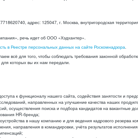
18620740, адрес: 125047, г. Москва, внутригородская территория
омпания», речь идет об ООО «Хэдхантер».
есть в Реестре персональных данных на сайте Роскомнадзора
.
аем всё для того, чтобы соблюдать требования законной обработ
, для которых вы их нам передали.
ступа к функционалу нашего сайта, содействия занятости и пред
следований, направленных на улучшение качества наших продуктов
ий, осуществления поиска и подбора кандидатов на вакантные дол
ования HR-бренда;
оустройства в нашу компанию и для ведения кадрового резерва ко
чения, направления в командировки, учёта результатов исполнени
омпенсаций;