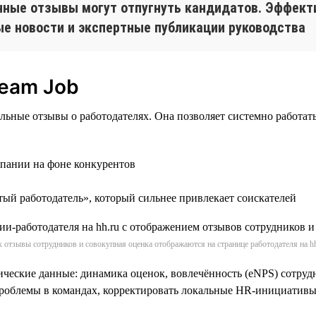
нные отзывы могут отпугнуть кандидатов. Эффект
ые новости и экспертные публикации руководства
ream Job
альные отзывы о работодателях. Она позволяет системно работ
мпании на фоне конкурентов
тый работодатель», который сильнее привлекает соискателей
к отзывы сотрудников и совокупная оценка отображаются на странице работодателя на hh
ические данные: динамика оценок, вовлечённость (eNPS) сотруд
проблемы в командах, корректировать локальные HR-инициативы