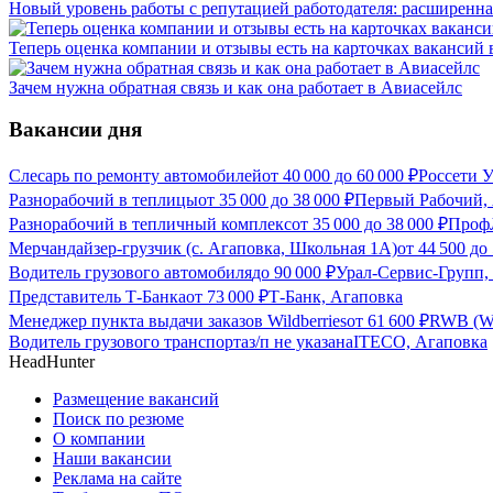
Новый уровень работы с репутацией работодателя: расширенна
Теперь оценка компании и отзывы есть на карточках вакансий в
Зачем нужна обратная связь и как она работает в Авиасейлс
Вакансии дня
Слесарь по ремонту автомобилей
от
40 000
до
60 000
₽
Россети У
Разнорабочий в теплицы
от
35 000
до
38 000
₽
Первый Рабочий,
Разнорабочий в тепличный комплекс
от
35 000
до
38 000
₽
Проф
Мерчандайзер-грузчик (с. Агаповка, Школьная 1А)
от
44 500
до
Водитель грузового автомобиля
до
90 000
₽
Урал-Сервис-Групп,
Представитель Т-Банка
от
73 000
₽
Т-Банк, Агаповка
Менеджер пункта выдачи заказов Wildberries
от
61 600
₽
RWB (Wi
Водитель грузового транспорта
з/п не указана
ITECO, Агаповка
HeadHunter
Размещение вакансий
Поиск по резюме
О компании
Наши вакансии
Реклама на сайте