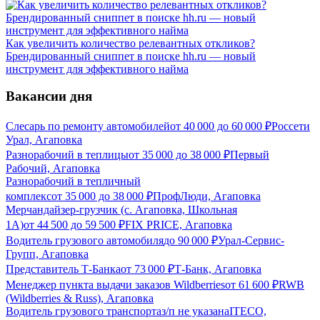
Как увеличить количество релевантных откликов?
Брендированный сниппет в поиске hh.ru — новый
инструмент для эффективного найма
Вакансии дня
Слесарь по ремонту автомобилей
от
40 000
до
60 000
₽
Россети
Урал, Агаповка
Разнорабочий в теплицы
от
35 000
до
38 000
₽
Первый
Рабочий, Агаповка
Разнорабочий в тепличный
комплекс
от
35 000
до
38 000
₽
ПрофЛюди, Агаповка
Мерчандайзер-грузчик (с. Агаповка, Школьная
1А)
от
44 500
до
59 500
₽
FIX PRICE, Агаповка
Водитель грузового автомобиля
до
90 000
₽
Урал-Сервис-
Групп, Агаповка
Представитель Т-Банка
от
73 000
₽
Т-Банк, Агаповка
Менеджер пункта выдачи заказов Wildberries
от
61 600
₽
RWB
(Wildberries & Russ), Агаповка
Водитель грузового транспорта
з/п не указана
ITECO,