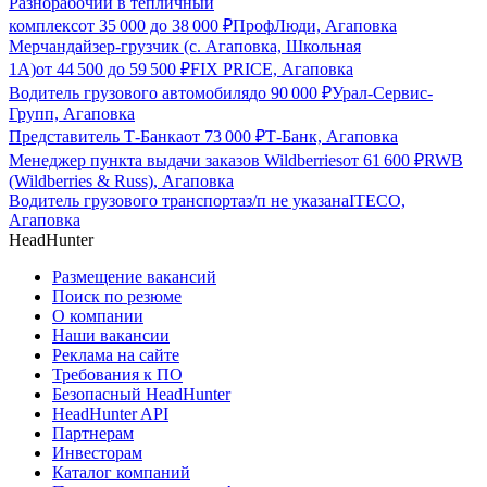
Разнорабочий в тепличный
комплекс
от
35 000
до
38 000
₽
ПрофЛюди, Агаповка
Мерчандайзер-грузчик (с. Агаповка, Школьная
1А)
от
44 500
до
59 500
₽
FIX PRICE, Агаповка
Водитель грузового автомобиля
до
90 000
₽
Урал-Сервис-
Групп, Агаповка
Представитель Т-Банка
от
73 000
₽
Т-Банк, Агаповка
Менеджер пункта выдачи заказов Wildberries
от
61 600
₽
RWB
(Wildberries & Russ), Агаповка
Водитель грузового транспорта
з/п не указана
ITECO,
Агаповка
HeadHunter
Размещение вакансий
Поиск по резюме
О компании
Наши вакансии
Реклама на сайте
Требования к ПО
Безопасный HeadHunter
HeadHunter API
Партнерам
Инвесторам
Каталог компаний