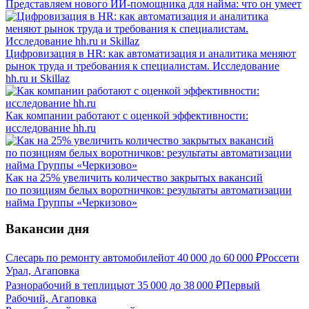
Представляем нового ИИ-помощника для найма: что он умеет
Цифровизация в HR: как автоматизация и аналитика меняют
рынок труда и требования к специалистам. Исследование
hh.ru и Skillaz
Как компании работают с оценкой эффективности:
исследование hh.ru
Как на 25% увеличить количество закрытых вакансий
по позициям белых воротничков: результаты автоматизации
найма Группы «Черкизово»
Вакансии дня
Слесарь по ремонту автомобилей
от
40 000
до
60 000
₽
Россети
Урал, Агаповка
Разнорабочий в теплицы
от
35 000
до
38 000
₽
Первый
Рабочий, Агаповка