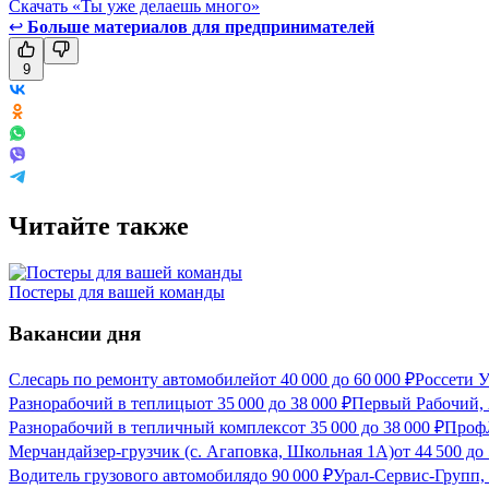
Скачать «Ты уже делаешь много»
↩
Больше материалов для предпринимателей
9
Читайте также
Постеры для вашей команды
Вакансии дня
Слесарь по ремонту автомобилей
от
40 000
до
60 000
₽
Россети У
Разнорабочий в теплицы
от
35 000
до
38 000
₽
Первый Рабочий,
Разнорабочий в тепличный комплекс
от
35 000
до
38 000
₽
Проф
Мерчандайзер-грузчик (с. Агаповка, Школьная 1А)
от
44 500
до
Водитель грузового автомобиля
до
90 000
₽
Урал-Сервис-Групп,