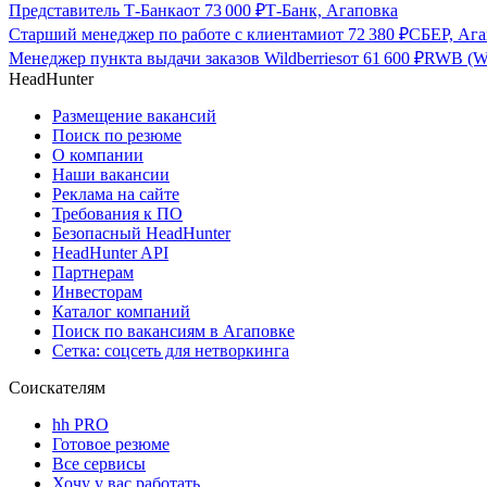
Представитель Т-Банка
от
73 000
₽
Т-Банк, Агаповка
Старший менеджер по работе с клиентами
от
72 380
₽
СБЕР, Ага
Менеджер пункта выдачи заказов Wildberries
от
61 600
₽
RWB (Wi
HeadHunter
Размещение вакансий
Поиск по резюме
О компании
Наши вакансии
Реклама на сайте
Требования к ПО
Безопасный HeadHunter
HeadHunter API
Партнерам
Инвесторам
Каталог компаний
Поиск по вакансиям в Агаповке
Сетка: соцсеть для нетворкинга
Соискателям
hh PRO
Готовое резюме
Все сервисы
Хочу у вас работать