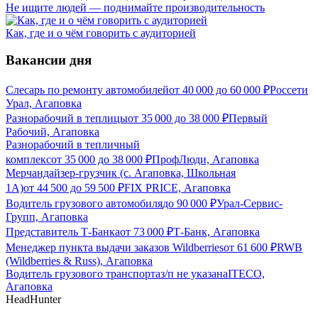
Не ищите людей — поднимайте производительность
Как, где и о чём говорить с аудиторией
Вакансии дня
Слесарь по ремонту автомобилей
от
40 000
до
60 000
₽
Россети
Урал, Агаповка
Разнорабочий в теплицы
от
35 000
до
38 000
₽
Первый
Рабочий, Агаповка
Разнорабочий в тепличный
комплекс
от
35 000
до
38 000
₽
ПрофЛюди, Агаповка
Мерчандайзер-грузчик (с. Агаповка, Школьная
1А)
от
44 500
до
59 500
₽
FIX PRICE, Агаповка
Водитель грузового автомобиля
до
90 000
₽
Урал-Сервис-
Групп, Агаповка
Представитель Т-Банка
от
73 000
₽
Т-Банк, Агаповка
Менеджер пункта выдачи заказов Wildberries
от
61 600
₽
RWB
(Wildberries & Russ), Агаповка
Водитель грузового транспорта
з/п не указана
ITECO,
Агаповка
HeadHunter