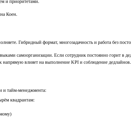
ем и приоритетами.
на Коен.
олняете. Гибридный формат, многозадачность и работа без пост
выками самоорганизации. Если сотрудник постоянно горит в дедл
к напрямую влияет на выполнение KPI и соблюдение дедлайнов.
и и тайм-менеджмента:
ырём квадрантам:
амому)