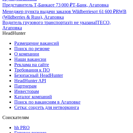
Представитель Т-Банка
от
73 000
₽
Т-Банк, Агаповка
Менеджер пункта выдачи заказов Wildberries
от
61 600
₽
RWB
(Wildberries & Russ), Агаповка
Водитель грузового транспорта
з/п не указана
ITECO,
Агаповка
HeadHunter
Размещение вакансий
Поиск по резюме
О компании
Наши вакансии
Реклама на сайте
Требования к ПО
Безопасный HeadHunter
HeadHunter API
Партнерам
Инвесторам
Каталог компаний
Поиск по вакансиям в Агаповке
Сетка: соцсеть для нетворкинга
Соискателям
hh PRO
Готовое резюме