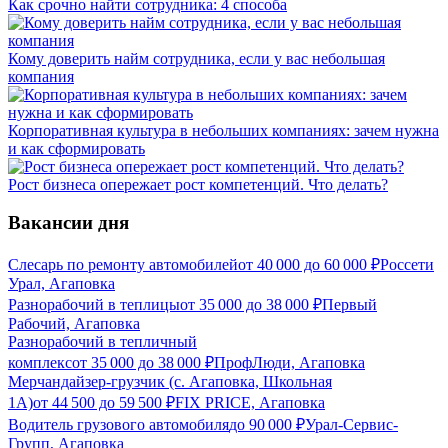
Как срочно найти сотрудника: 4 способа
Кому доверить найм сотрудника, если у вас небольшая
компания
Корпоративная культура в небольших компаниях: зачем нужна
и как сформировать
Рост бизнеса опережает рост компетенций. Что делать?
Вакансии дня
Слесарь по ремонту автомобилей
от
40 000
до
60 000
₽
Россети
Урал, Агаповка
Разнорабочий в теплицы
от
35 000
до
38 000
₽
Первый
Рабочий, Агаповка
Разнорабочий в тепличный
комплекс
от
35 000
до
38 000
₽
ПрофЛюди, Агаповка
Мерчандайзер-грузчик (с. Агаповка, Школьная
1А)
от
44 500
до
59 500
₽
FIX PRICE, Агаповка
Водитель грузового автомобиля
до
90 000
₽
Урал-Сервис-
Групп, Агаповка