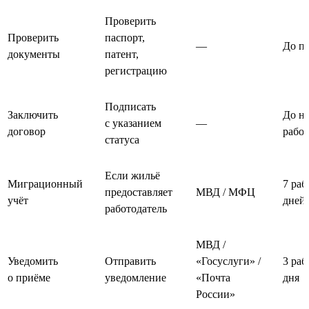
Проверить
Проверить
паспорт,
—
До п
документы
патент,
регистрацию
Подписать
Заключить
До на
с указанием
—
договор
рабо
статуса
Если жильё
Миграционный
7 раб
предоставляет
МВД / МФЦ
учёт
дней
работодатель
МВД /
Уведомить
Отправить
«Госуслуги» /
3 раб
о приёме
уведомление
«Почта
дня
России»