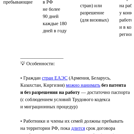
пребывающие
в РФ
стран) или
на раб
не более
разрешение
у конк
90 дней
(для визовых)
работо
каждые 180
и в ко
дней в году
регион
__________________
💡 Особенности:
• Граждан
стран ЕАЭС
(Армения, Беларусь,
Казахстан, Киргизия)
можно нанимать
без патента
и без разрешения на работу
— достаточно паспорта
(с соблюдением условий Трудового кодекса
и миграционных процедур)
• Работники и члены их семей должны пребывать
на территории РФ, пока
длится
срок договора