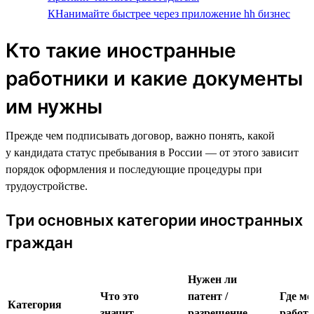
КНанимайте быстрее через приложение hh бизнес
Кто такие иностранные
работники и какие документы
им нужны
Прежде чем подписывать договор, важно понять, какой
у кандидата статус пребывания в России — от этого зависит
порядок оформления и последующие процедуры при
трудоустройстве.
Три основных категории иностранных
граждан
Нужен ли
Что это
патент /
Где м
Категория
значит
разрешение
работа