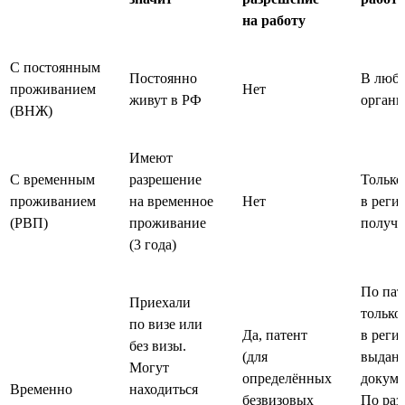
на работу
С постоянным
Постоянно
В люб
проживанием
Нет
живут в РФ
органи
(ВНЖ)
Имеют
С временным
разрешение
Только
проживанием
на временное
Нет
в регио
(РВП)
проживание
получ
(3 года)
По пат
Приехали
только
по визе или
Да, патент
в регио
без визы.
(для
выдан
Могут
определённых
докуме
Временно
находиться
безвизовых
По ра