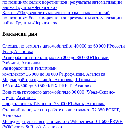
Как на 25% увеличить количество закрытых вакансий
по позициям белых воротничков: результаты автоматизации
найма Группы «Черкизово»
Вакансии дня
Слесарь по ремонту автомобилей
от
40 000
до
60 000
₽
Россети
Урал, Агаповка
Разнорабочий в теплицы
от
35 000
до
38 000
₽
Первый
Рабочий, Агаповка
Разнорабочий в тепличный
комплекс
от
35 000
до
38 000
₽
ПрофЛюди, Агаповка
Мерчандайзер-грузчик (с. Агаповка, Школьная
1А)
от
44 500
до
59 500
₽
FIX PRICE, Агаповка
Водитель грузового автомобиля
до
90 000
₽
Урал-Сервис-
Групп, Агаповка
Представитель Т-Банка
от
73 000
₽
Т-Банк, Агаповка
Старший менеджер по работе с клиентами
от
72 380
₽
СБЕР,
Агаповка
Менеджер пункта выдачи заказов Wildberries
от
61 600
₽
RWB
(Wildberries & Russ), Агаповка