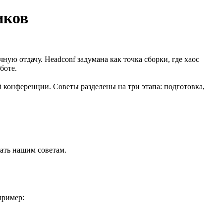
иков
ю отдачу. Headсonf задумана как точка сборки, где хаос
боте.
конференции. Советы разделены на три этапа: подготовка,
вать нашим советам.
пример: