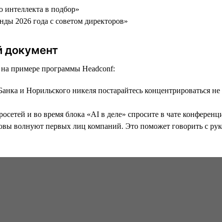
о интеллекта в подбор»
енды 2026 года с советом директоров»
й документ
ь на примере программы Headсonf:
анка и Норильского никеля постарайтесь концентрироваться не 
етей и во время блока «AI в деле» спросите в чате конференци
ызовы волнуют первых лиц компаний. Это поможет говорить с ру