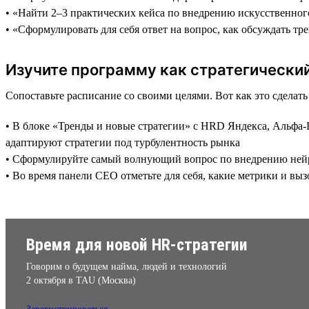
• «Найти 2–3 практических кейса по внедрению искусственног
• «Сформулировать для себя ответ на вопрос, как обсуждать тр
Изучите программу как стратегически
Сопоставьте расписание со своими целями. Вот как это сделат
• В блоке «Тренды и новые стратегии» с HRD Яндекса, Альфа-Б
адаптируют стратегии под турбулентность рынка
• Сформулируйте самый волнующий вопрос по внедрению нейрос
• Во время панели CEO отметьте для себя, какие метрики и в
Время для новой HR-стратегии
Говорим о будущем найма, людей и технологий
2 октября в TAU (Москва)