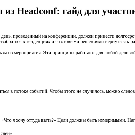
 из Headсonf: гайд для участн
ень, проведённый на конференции, должен принести долгосрочну
азобраться в тенденциях и с готовыми решениями вернуться к ра
зы из мероприятия. Эти принципы работают для любой деловой 
яться в потоке событий. Чтобы этого не случилось, можно следо
: «Что я хочу оттуда взять?» Цели должны быть измеримыми. На
аслей»