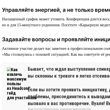
Управляйте энергией, а не только вре
Насыщенный график может утомить. Конференция длится весь д
но и для 15-минутного уединения. Посетите «Карьерную медита
Задавайте вопросы и проявляйте иниц
Активное участие делает вас заметнее в профессиональном соо
«Мы столкнулись с похожей ситуацией. Как вы советуете её р
Бывает, что ждал выступления спикера
вы склонны к тревоге и легко отсеив
Если вы хотите проявить инициативу,
проблемы, присоединитесь к выводам,
вызвало в вас противоречие. Вуаля! 
Анастасия Шершнева, клинический психолог