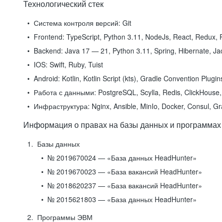
Технологический стек
Система контроля версий:
Git
Frontend:
TypeScript, Python 3.11, NodeJs, React, Redux, R
Backend:
Java 17 — 21, Python 3.11, Spring, Hibernate, Jac
IOS:
Swift, Ruby, Tuist
Android:
Kotlin, Kotlin Script (kts), Gradle Convention Plugi
Работа с данными:
PostgreSQL, Scylla, Redis, ClickHouse, 
Инфраструктура:
Nginx, Ansible, MinIo, Docker, Consul, G
Информация о правах на базы данных и программах
Базы данных
№ 2019670024 — «База данных HeadHunter»
№ 2019670023 — «База вакансий HeadHunter»
№ 2018620237 — «База вакансий HeadHunter»
№ 2015621803 — «База данных HeadHunter»
Программы ЭВМ