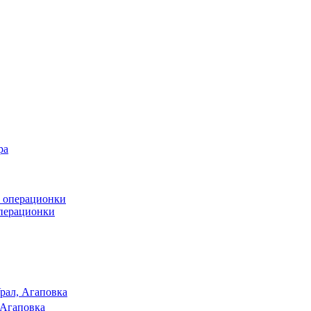
операционки
рал, Агаповка
 Агаповка