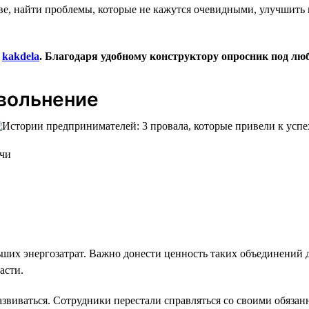
ве, найти проблемы, которые не кажутся очевидными, улучшить 
а
kakdela
. Благодаря удобному конструктору опросник под люб
увольнение
очи
ших энергозатрат. Важно донести ценность таких объединений д
асти.
азвиваться. Сотрудники перестали справляться со своими обязан