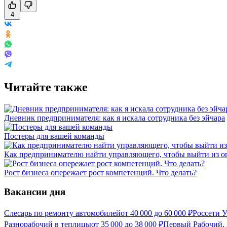
4
Читайте также
Дневник предпринимателя: как я искала сотрудника без эйчара
Постеры для вашей команды
Как предпринимателю найти управляющего, чтобы выйти из 
Рост бизнеса опережает рост компетенций. Что делать?
Вакансии дня
Слесарь по ремонту автомобилей
от
40 000
до
60 000
₽
Россети У
Разнорабочий в теплицы
от
35 000
до
38 000
₽
Первый Рабочий,