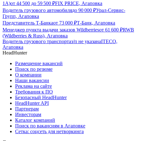
1А)
от
44 500
до
59 500
₽
FIX PRICE, Агаповка
Водитель грузового автомобиля
до
90 000
₽
Урал-Сервис-
Групп, Агаповка
Представитель Т-Банка
от
73 000
₽
Т-Банк, Агаповка
Менеджер пункта выдачи заказов Wildberries
от
61 600
₽
RWB
(Wildberries & Russ), Агаповка
Водитель грузового транспорта
з/п не указана
ITECO,
Агаповка
HeadHunter
Размещение вакансий
Поиск по резюме
О компании
Наши вакансии
Реклама на сайте
Требования к ПО
Безопасный HeadHunter
HeadHunter API
Партнерам
Инвесторам
Каталог компаний
Поиск по вакансиям в Агаповке
Сетка: соцсеть для нетворкинга