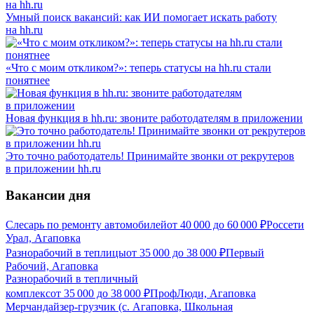
Умный поиск вакансий: как ИИ помогает искать работу
на hh.ru
«Что с моим откликом?»: теперь статусы на hh.ru стали
понятнее
Новая функция в hh.ru: звоните работодателям в приложении
Это точно работодатель! Принимайте звонки от рекрутеров
в приложении hh.ru
Вакансии дня
Слесарь по ремонту автомобилей
от
40 000
до
60 000
₽
Россети
Урал, Агаповка
Разнорабочий в теплицы
от
35 000
до
38 000
₽
Первый
Рабочий, Агаповка
Разнорабочий в тепличный
комплекс
от
35 000
до
38 000
₽
ПрофЛюди, Агаповка
Мерчандайзер-грузчик (с. Агаповка, Школьная