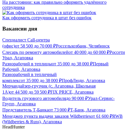
На расстоянии: как правильно оформить удалённого
сотрудника
Как оформить сотрудника в штат без ошибок
Вакансии дня
Специалист Call-центра
(офис)
от
58 500
до
70 000
₽
Россельхозбанк, Челябинск
Слесарь по ремонту автомобилей
от
40 000
до
60 000
₽
Россети
Урал, Агаповка
Разнорабочий в теплицы
от
35 000
до
38 000
₽
Первый
Рабочий, Агаповка
Разнорабочий в тепличный
комплекс
от
35 000
до
38 000
₽
ПрофЛюди, Агаповка
Мерчандайзер-грузчик (с. Агаповка, Школьная
1А)
от
44 500
до
59 500
₽
FIX PRICE, Агаповка
Водитель грузового автомобиля
до
90 000
₽
Урал-Сервис-
Групп, Агаповка
Представитель Т-Банка
от
73 000
₽
Т-Банк, Агаповка
Менеджер пункта выдачи заказов Wildberries
от
61 600
₽
RWB
(Wildberries & Russ), Агаповка
HeadHunter