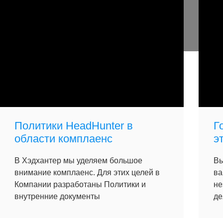
Политики HeadHunter в
Г
области комплаенс
э
В Хэдхантер мы уделяем большое
Вы
внимание комплаенс. Для этих целей в
ва
Компании разработаны Политики и
не
внутренние документы
де