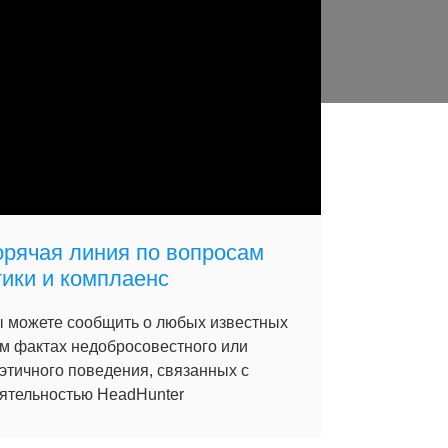
орячая линия по вопросам
тики и комплаенс
 можете сообщить о любых известных
м фактах недобросовестного или
этичного поведения, связанных с
ятельностью HeadHunter