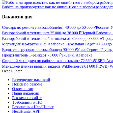
Работа на производстве: как не ошибиться с выбором работодат
Вакансии дня
Слесарь по ремонту автомобилей
от
40 000
до
60 000
₽
Россети У
Разнорабочий в теплицы
от
35 000
до
38 000
₽
Первый Рабочий,
Разнорабочий в тепличный комплекс
от
35 000
до
38 000
₽
Проф
Мерчандайзер-грузчик (с. Агаповка, Школьная 1А)
от
44 500
до
Водитель грузового автомобиля
до
90 000
₽
Урал-Сервис-Групп,
Представитель Т-Банка
от
73 000
₽
Т-Банк, Агаповка
Старший менеджер по работе с клиентами
от
72 380
₽
СБЕР, Ага
Менеджер пункта выдачи заказов Wildberries
от
61 600
₽
RWB (Wi
HeadHunter
Размещение вакансий
Поиск по резюме
О компании
Наши вакансии
Реклама на сайте
Требования к ПО
Безопасный HeadHunter
HeadHunter API