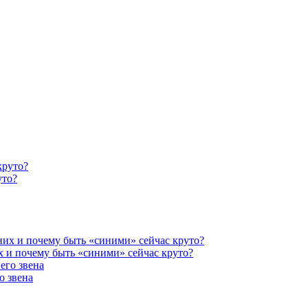
уто?
х и почему быть «синими» сейчас круто?
о звена