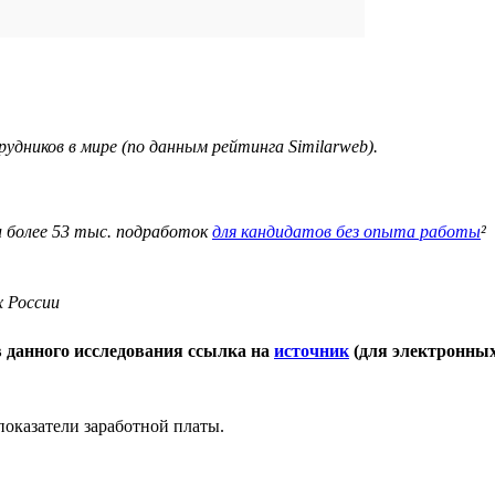
удников в мире (по данным рейтинга Similarweb).
и более 53 тыс. подработок
для кандидатов без опыта работы
²
х России
 данного исследования ссылка на
источник
(для электронных
оказатели заработной платы.