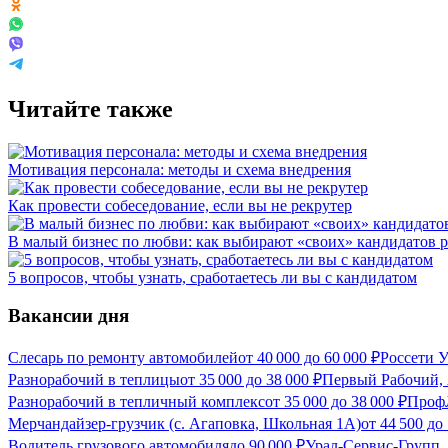
Читайте также
Мотивация персонала: методы и схема внедрения
Как провести собеседование, если вы не рекрутер
В малый бизнес по любви: как выбирают «своих» кандидатов 
5 вопросов, чтобы узнать, сработаетесь ли вы с кандидатом
Вакансии дня
Слесарь по ремонту автомобилей
от
40 000
до
60 000
₽
Россети У
Разнорабочий в теплицы
от
35 000
до
38 000
₽
Первый Рабочий,
Разнорабочий в тепличный комплекс
от
35 000
до
38 000
₽
Проф
Мерчандайзер-грузчик (с. Агаповка, Школьная 1А)
от
44 500
до
Водитель грузового автомобиля
до
90 000
₽
Урал-Сервис-Групп,