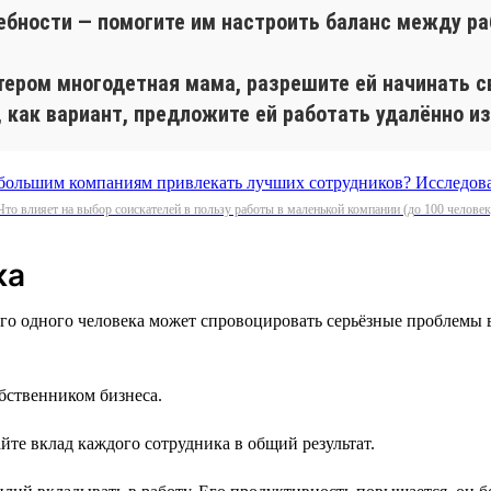
ебности — помогите им настроить баланс между ра
лтером многодетная мама, разрешите ей начинать с
, как вариант, предложите ей работать удалённо из
Что влияет на выбор соискателей в пользу работы в маленькой компании (до 100 человек
ка
го одного человека может спровоцировать серьёзные проблемы 
обственником бизнеса.
йте вклад каждого сотрудника в общий результат.