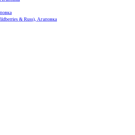
повка
ldberries & Russ), Агаповка