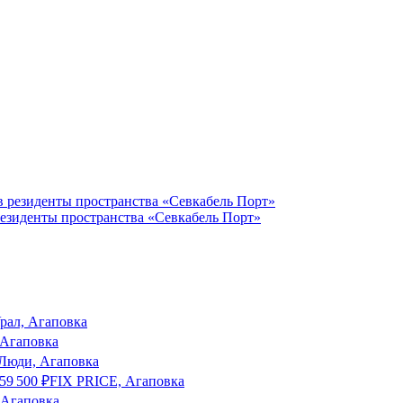
резиденты пространства «Севкабель Порт»
рал, Агаповка
 Агаповка
Люди, Агаповка
59 500
₽
FIX PRICE, Агаповка
 Агаповка