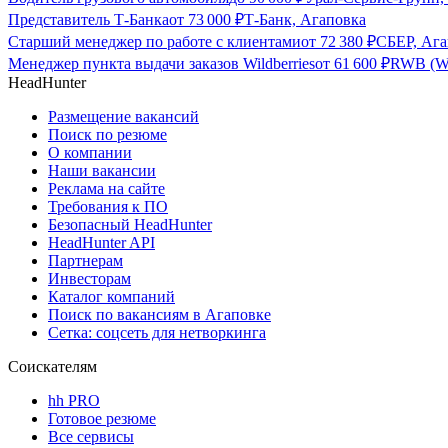
Представитель Т-Банка
от
73 000
₽
Т-Банк, Агаповка
Старший менеджер по работе с клиентами
от
72 380
₽
СБЕР, Ага
Менеджер пункта выдачи заказов Wildberries
от
61 600
₽
RWB (Wi
HeadHunter
Размещение вакансий
Поиск по резюме
О компании
Наши вакансии
Реклама на сайте
Требования к ПО
Безопасный HeadHunter
HeadHunter API
Партнерам
Инвесторам
Каталог компаний
Поиск по вакансиям в Агаповке
Сетка: соцсеть для нетворкинга
Соискателям
hh PRO
Готовое резюме
Все сервисы