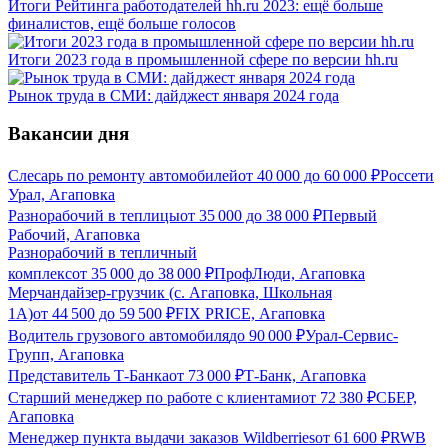
Итоги Рейтинга работодателей hh.ru 2023: ещё больше
финалистов, ещё больше голосов
Итоги 2023 года в промышленной сфере по версии hh.ru
Рынок труда в СМИ: дайджест января 2024 года
Вакансии дня
Слесарь по ремонту автомобилей
от
40 000
до
60 000
₽
Россети
Урал, Агаповка
Разнорабочий в теплицы
от
35 000
до
38 000
₽
Первый
Рабочий, Агаповка
Разнорабочий в тепличный
комплекс
от
35 000
до
38 000
₽
ПрофЛюди, Агаповка
Мерчандайзер-грузчик (с. Агаповка, Школьная
1А)
от
44 500
до
59 500
₽
FIX PRICE, Агаповка
Водитель грузового автомобиля
до
90 000
₽
Урал-Сервис-
Групп, Агаповка
Представитель Т-Банка
от
73 000
₽
Т-Банк, Агаповка
Старший менеджер по работе с клиентами
от
72 380
₽
СБЕР,
Агаповка
Менеджер пункта выдачи заказов Wildberries
от
61 600
₽
RWB