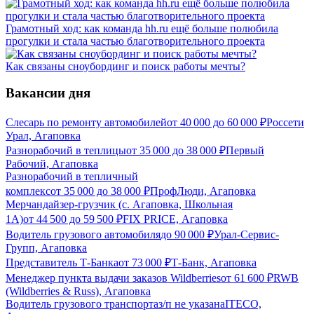
Грамотный ход: как команда hh.ru ещё больше полюбила
прогулки и стала частью благотворительного проекта
Как связаны сноубординг и поиск работы мечты?
Вакансии дня
Слесарь по ремонту автомобилей
от
40 000
до
60 000
₽
Россети
Урал, Агаповка
Разнорабочий в теплицы
от
35 000
до
38 000
₽
Первый
Рабочий, Агаповка
Разнорабочий в тепличный
комплекс
от
35 000
до
38 000
₽
ПрофЛюди, Агаповка
Мерчандайзер-грузчик (с. Агаповка, Школьная
1А)
от
44 500
до
59 500
₽
FIX PRICE, Агаповка
Водитель грузового автомобиля
до
90 000
₽
Урал-Сервис-
Групп, Агаповка
Представитель Т-Банка
от
73 000
₽
Т-Банк, Агаповка
Менеджер пункта выдачи заказов Wildberries
от
61 600
₽
RWB
(Wildberries & Russ), Агаповка
Водитель грузового транспорта
з/п не указана
ITECO,