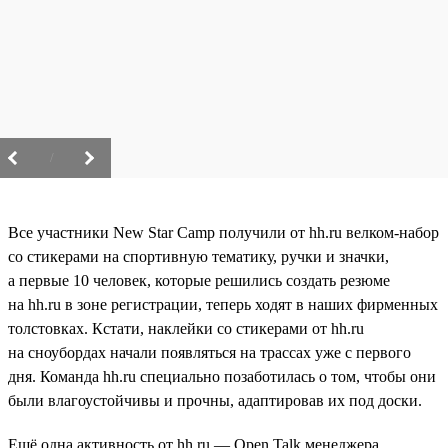
/
Все участники New Star Camp получили от hh.ru велком-набор
со стикерами на спортивную тематику, ручки и значки,
а первые 10 человек, которые решились создать резюме
на hh.ru в зоне регистрации, теперь ходят в наших фирменных
толстовках. Кстати, наклейки со стикерами от hh.ru
на сноубордах начали появляться на трассах уже с первого
дня. Команда hh.ru специально позаботилась о том, чтобы они
были влагоустойчивы и прочны, адаптировав их под доски.
Ещё одна активность от hh.ru — Open Talk менеджера