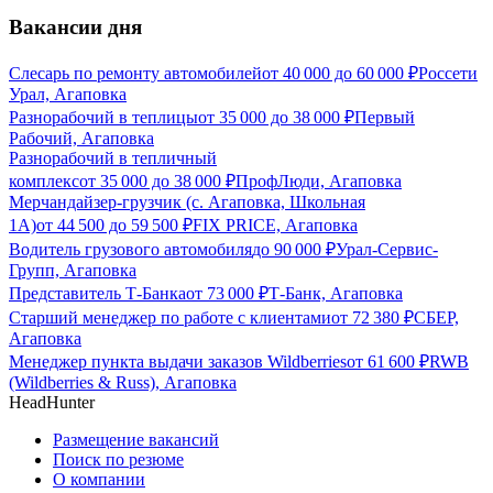
Вакансии дня
Слесарь по ремонту автомобилей
от
40 000
до
60 000
₽
Россети
Урал, Агаповка
Разнорабочий в теплицы
от
35 000
до
38 000
₽
Первый
Рабочий, Агаповка
Разнорабочий в тепличный
комплекс
от
35 000
до
38 000
₽
ПрофЛюди, Агаповка
Мерчандайзер-грузчик (с. Агаповка, Школьная
1А)
от
44 500
до
59 500
₽
FIX PRICE, Агаповка
Водитель грузового автомобиля
до
90 000
₽
Урал-Сервис-
Групп, Агаповка
Представитель Т-Банка
от
73 000
₽
Т-Банк, Агаповка
Старший менеджер по работе с клиентами
от
72 380
₽
СБЕР,
Агаповка
Менеджер пункта выдачи заказов Wildberries
от
61 600
₽
RWB
(Wildberries & Russ), Агаповка
HeadHunter
Размещение вакансий
Поиск по резюме
О компании